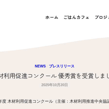
ホーム
ごはんカフェ
プロジ
NEWS
プレスリリース
/
材利用促進コンクール 優秀賞を受賞しま
2025年10月20日
b
y
r
年度 木材利用促進コンクール（主催：木材利用推進中央協
i