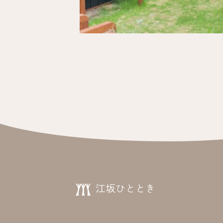
投
稿
ナ
ビ
ゲ
ー
シ
ョ
江坂ひととき
ン