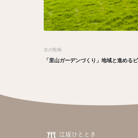
投
次の投稿
稿
「里山ガーデンづくり」地域と進めるビオトー
ナ
ビ
ゲ
ー
シ
ョ
ン
江坂ひととき