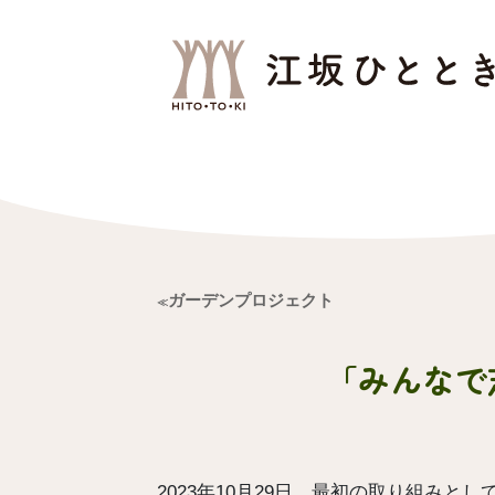
コ
ン
テ
ン
ツ
へ
ス
キ
ッ
ガーデンプロジェクト
プ
「みんなで芝
2023年10月29日、最初の取り組み